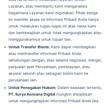
Layanan, atau membantu kami menganalisis
bagaimana Layanan kami digunakan. Pihak ketiga
ini memiliki akses ke Informasi Pribadi Anda hanya
untuk melakukan tugas-tugas ini atas nama kami
dan berkewajiban untuk tidak mengungkapkan atau
menggunakannya untuk tujuan lain.
Untuk Transfer Bisnis:
Kami dapat membagikan
atau mentransfer Informasi Pribadi Anda
sehubungan dengan, atau selama negosiasi, merger,
penjualan aset Perusahaan, pembiayaan, atau
akuisisi seluruh atau sebagian bisnis kami ke
perusahaan lain.
Untuk Penegakan Hukum:
Dalam keadaan tertentu,
PT. Surya Kencana Digital
mungkin diwajibkan
untuk mengungkapkan Informasi Pribadi Anda jika