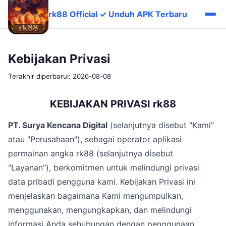
rk88 Official ✓ Unduh APK Terbaru
Kebijakan Privasi
Terakhir diperbarui: 2026-08-08
KEBIJAKAN PRIVASI rk88
PT. Surya Kencana Digital
(selanjutnya disebut "Kami"
atau "Perusahaan"), sebagai operator aplikasi
permainan angka rk88 (selanjutnya disebut
"Layanan"), berkomitmen untuk melindungi privasi
data pribadi pengguna kami. Kebijakan Privasi ini
menjelaskan bagaimana Kami mengumpulkan,
menggunakan, mengungkapkan, dan melindungi
informasi Anda sehubungan dengan penggunaan