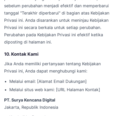
sebelum perubahan menjadi efektif dan memperbarui
tanggal "Terakhir diperbarui" di bagian atas Kebijakan
Privasi ini. Anda disarankan untuk meninjau Kebijakan
Privasi ini secara berkala untuk setiap perubahan.
Perubahan pada Kebijakan Privasi ini efektif ketika
diposting di halaman ini.
10. Kontak Kami
Jika Anda memiliki pertanyaan tentang Kebijakan
Privasi ini, Anda dapat menghubungi kami:
Melalui email: [Alamat Email Dukungan]
Melalui situs web kami: [URL Halaman Kontak]
PT. Surya Kencana Digital
Jakarta, Republik Indonesia