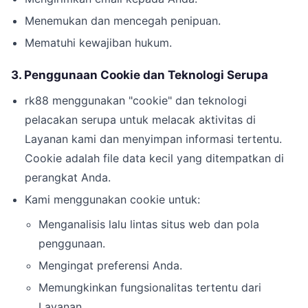
Menemukan dan mencegah penipuan.
Mematuhi kewajiban hukum.
3. Penggunaan Cookie dan Teknologi Serupa
rk88 menggunakan "cookie" dan teknologi
pelacakan serupa untuk melacak aktivitas di
Layanan kami dan menyimpan informasi tertentu.
Cookie adalah file data kecil yang ditempatkan di
perangkat Anda.
Kami menggunakan cookie untuk:
Menganalisis lalu lintas situs web dan pola
penggunaan.
Mengingat preferensi Anda.
Memungkinkan fungsionalitas tertentu dari
Layanan.