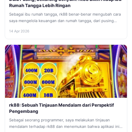
Rumah Tangga Lebih Ringan
Sebagai ibu rumah tangga, rk88 benar-benar mengubah cara
saya mengelola keuangan dan rumah tangga, dari pusing
menjadi lebih teratur dan...
14 Apr 2026
rk88: Sebuah Tinjauan Mendalam dari Perspektif
Pengembang
Sebagai seorang programmer, saya melakukan tinjauan
mendalam terhadap rk88 dan menemukan bahwa aplikasi ini