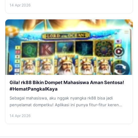
tidak hanya intuitif secara UI, tetapi...
14 Apr 2026
Gila! rk88 Bikin Dompet Mahasiswa Aman Sentosa!
#HematPangkalKaya
Sebagai mahasiswa, aku nggak nyangka rk88 bisa jadi
penyelamat dompetku! Aplikasi ini punya fitur-fitur keren
yang bantu banget aku berhemat...
14 Apr 2026