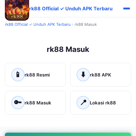
rk88 Official ✓ Unduh APK Terbaru
rk88 Official ✓ Unduh APK Terbaru
›
rk88 Masuk
rk88 Masuk
📱
⬇️
rk88 Resmi
rk88 APK
🔑
📍
rk88 Masuk
Lokasi rk88